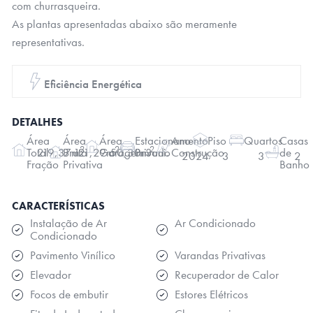
com churrasqueira.
As plantas apresentadas abaixo são meramente
representativas.
Eficiência Energética
DETALHES
Área
Área
Área
Estacionamento
Ano
Piso
Quartos
Casas
2
2
2
219,37m
121,29m
50,30m
3uni.
Total
Bruta
Garagem
Privado
Construção
de
2024
3
3
2
Fração
Privativa
Banho
CARACTERÍSTICAS
Instalação de Ar
Ar Condicionado
Condicionado
Pavimento Vinílico
Varandas Privativas
Elevador
Recuperador de Calor
Focos de embutir
Estores Elétricos