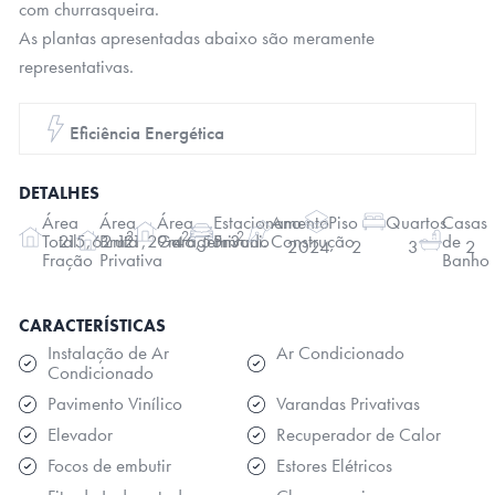
com churrasqueira.
As plantas apresentadas abaixo são meramente
representativas.
Eficiência Energética
DETALHES
Área
Área
Área
Estacionamento
Ano
Piso
Quartos
Casas
2
2
2
215,62m
121,29m
46,55m
3uni.
Total
Bruta
Garagem
Privado
Construção
de
2024
2
3
2
Fração
Privativa
Banho
CARACTERÍSTICAS
Instalação de Ar
Ar Condicionado
Condicionado
Pavimento Vinílico
Varandas Privativas
Elevador
Recuperador de Calor
Focos de embutir
Estores Elétricos