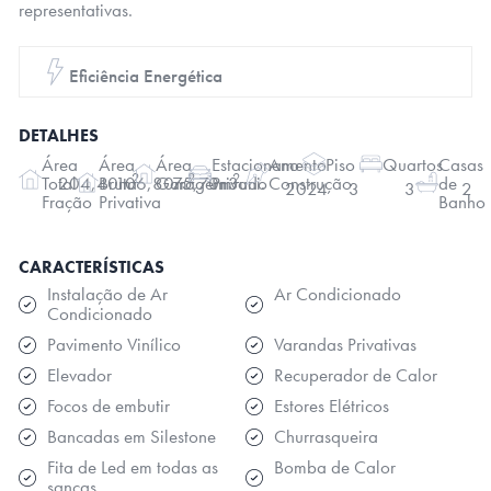
representativas.
Eficiência Energética
DETALHES
Área
Área
Área
Estacionamento
Ano
Piso
Quartos
Casas
2
2
2
204,40m
106,80m
75,70m
3uni.
Total
Bruta
Garagem
Privado
Construção
de
2024
3
3
2
Fração
Privativa
Banho
CARACTERÍSTICAS
Instalação de Ar
Ar Condicionado
Condicionado
Pavimento Vinílico
Varandas Privativas
Elevador
Recuperador de Calor
Focos de embutir
Estores Elétricos
Bancadas em Silestone
Churrasqueira
Fita de Led em todas as
Bomba de Calor
sancas